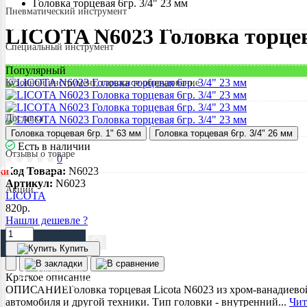
Головка торцевая 6гр. 3/4" 23 мм
Пневматический инструмент
LICOTA N6023 Головка торцева
Специальный инструмент
Популярный
Кузовной инструмент, гаражное оборудование
Доставка
Головка торцевая 6гр. 1" 63 мм
Головка торцевая 6гр. 3/4" 26 мм
Есть в наличии
Отзывы о товаре
0
Код Товара:
N6023
КИ
Артикул:
N6023
Акции
LICOTA
820
р.
Нашли дешевле ?
Купить
Здравствуйте,
Краткое описание
войдите в кабинет
ОПИСАНИЕГоловка торцевая Licota N6023 из хром-ванадиевой 
автомобиля и другой техники. Тип головки - внутренний...
Чит