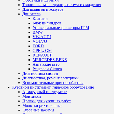
Форсунки и датчики
Топливные магистрали, система охлаждения
Для шлангов и хомутов
Двигатель
Клапаны
Блок цилиндров
Универсальные фиксаторы ГРМ
BMW
VW-AUDI
VOLVO
FORD
OPEL, GM
RENAULT
MERCEDES-BENZ
Азиатские авто
Peugeot и Citroen
Диагностика систем
Диагностика, ремонт электрики
Вспомогательные приспособления
Кузовной инструмент, гаражное оборудование
Арматурный инструмент
Монтажки
Правки для кузовных работ
Молотки рихтовочные
Кузовные зажимы