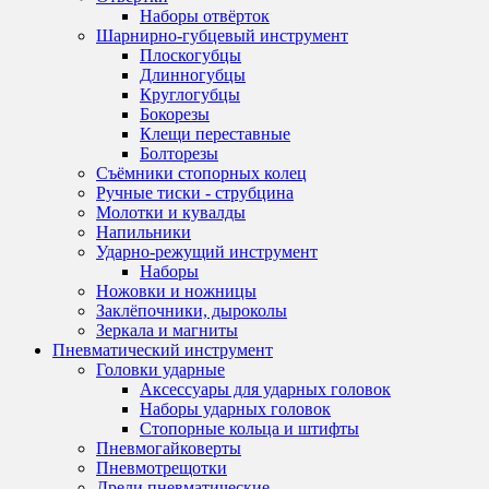
Наборы отвёрток
Шарнирно-губцевый инструмент
Плоскогубцы
Длинногубцы
Круглогубцы
Бокорезы
Клещи переставные
Болторезы
Съёмники стопорных колец
Ручные тиски - струбцина
Молотки и кувалды
Напильники
Ударно-режущий инструмент
Наборы
Ножовки и ножницы
Заклёпочники, дыроколы
Зеркала и магниты
Пневматический инструмент
Головки ударные
Аксессуары для ударных головок
Наборы ударных головок
Стопорные кольца и штифты
Пневмогайковерты
Пневмотрещотки
Дрели пневматические