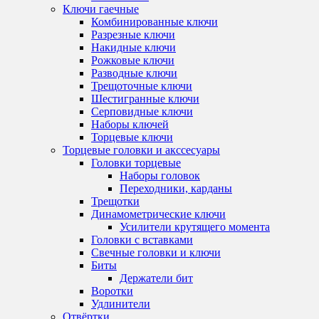
Ключи гаечные
Комбинированные ключи
Разрезные ключи
Накидные ключи
Рожковые ключи
Разводные ключи
Трещоточные ключи
Шестигранные ключи
Серповидные ключи
Наборы ключей
Торцевые ключи
Торцевые головки и акссесуары
Головки торцевые
Наборы головок
Переходники, карданы
Трещотки
Динамометрические ключи
Усилители крутящего момента
Головки с вставками
Свечные головки и ключи
Биты
Держатели бит
Воротки
Удлинители
Отвёртки