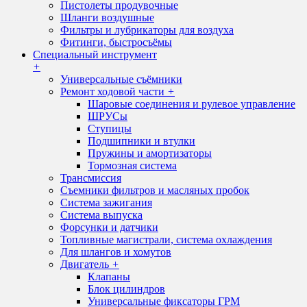
Пистолеты продувочные
Шланги воздушные
Фильтры и лубрикаторы для воздуха
Фитинги, быстросъёмы
Специальный инструмент
+
Универсальные съёмники
Ремонт ходовой части
+
Шаровые соединения и рулевое управление
ШРУСы
Ступицы
Подшипники и втулки
Пружины и амортизаторы
Тормозная система
Трансмиссия
Съемники фильтров и масляных пробок
Система зажигания
Система выпуска
Форсунки и датчики
Топливные магистрали, система охлаждения
Для шлангов и хомутов
Двигатель
+
Клапаны
Блок цилиндров
Универсальные фиксаторы ГРМ