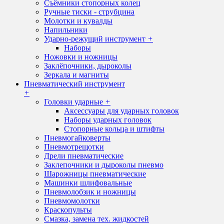
Съёмники стопорных колец
Ручные тиски - струбцина
Молотки и кувалды
Напильники
Ударно-режущий инструмент
+
Наборы
Ножовки и ножницы
Заклёпочники, дыроколы
Зеркала и магниты
Пневматический инструмент
+
Головки ударные
+
Аксессуары для ударных головок
Наборы ударных головок
Стопорные кольца и штифты
Пневмогайковерты
Пневмотрещотки
Дрели пневматические
Заклепочники и дыроколы пневмо
Шарожницы пневматические
Машинки шлифовальные
Пневмолобзик и ножницы
Пневмомолотки
Краскопульты
Смазка, замена тех. жидкостей