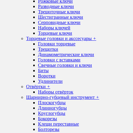
Рожковые ключи
Разводные ключи
Трещоточные ключи
Шестигранные ключи
Серповидные ключи
Наборы ключей
Торцевые ключи
Торцевые головки и акссесуары
+
Головки торцевые
Трещотки
Динамометрические ключи
Головки с вставками
Свечные головки и ключи
Биты
Воротки
Удлинители
Отвёртки
+
Наборы отвёрток
Шарнирно-губцевый инструмент
+
Плоскогубцы
Длинногубцы
Круглогубцы
Бокорезы
Клещи переставные
Болторезы