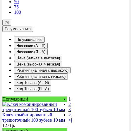
50
75
100
24
По умолчанию
По умолчанию
Название (А - Я)
Название (Я - А)
Цена (низкая > высокая)
Цена (высокая > низкая)
Рейтинг (начиная с высокого)
Рейтинг (начиная с низкого)
Код Товара (А - Я)
Код Товара (Я - А)
Популярный
1
2
3
Ключ комбинированный
>
трещоточный 100 зубьев 10 мм
>|
1271
р.
Популярный