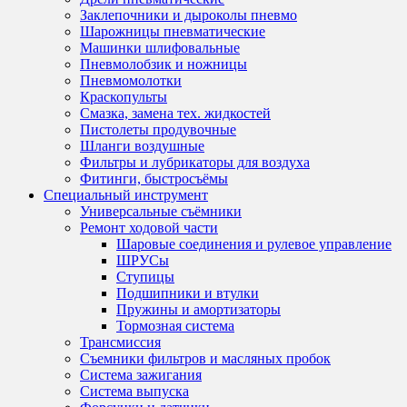
Заклепочники и дыроколы пневмо
Шарожницы пневматические
Машинки шлифовальные
Пневмолобзик и ножницы
Пневмомолотки
Краскопульты
Смазка, замена тех. жидкостей
Пистолеты продувочные
Шланги воздушные
Фильтры и лубрикаторы для воздуха
Фитинги, быстросъёмы
Специальный инструмент
Универсальные съёмники
Ремонт ходовой части
Шаровые соединения и рулевое управление
ШРУСы
Ступицы
Подшипники и втулки
Пружины и амортизаторы
Тормозная система
Трансмиссия
Съемники фильтров и масляных пробок
Система зажигания
Система выпуска