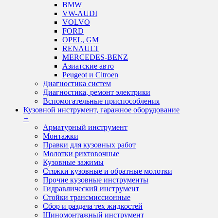
BMW
VW-AUDI
VOLVO
FORD
OPEL, GM
RENAULT
MERCEDES-BENZ
Азиатские авто
Peugeot и Citroen
Диагностика систем
Диагностика, ремонт электрики
Вспомогательные приспособления
Кузовной инструмент, гаражное оборудование
+
Арматурный инструмент
Монтажки
Правки для кузовных работ
Молотки рихтовочные
Кузовные зажимы
Стяжки кузовные и обратные молотки
Прочие кузовные инструменты
Гидравлический инструмент
Стойки трансмиссионные
Сбор и раздача тех жидкостей
Шиномонтажный инструмент