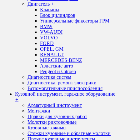
Двигатель
+
Клапаны
Блок цилиндров
Универсальные фиксаторы ГРМ
BMW
VW-AUDI
VOLVO
FORD
OPEL, GM
RENAULT
MERCEDES-BENZ
Азиатские авто
Peugeot и Citroen
Диагностика систем
Диагностика, ремонт электрики
Вспомогательные приспособления
Кузовной инструмент, гаражное оборудование
+
Арматурный инструмент
Монтажки
Правки для кузовных работ
Молотки рихтовочные
Кузовные зажимы
Стяжки кузовные и обратные молотки
Прочие кузовные инструменты