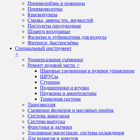
Пневмолобзик и ножницы
Пневмомолотки
Краскопульты
Смазка, замена тех. жидкостей
Пистолеты продувочные
Шланги воздушные
Фильтры и лубрикаторы для воздуха
Фитинги, быстросъёмы
Специальный инструмент
+
Универсальные съёмники
Ремонт ходовой части
+
Шаровые соединения и рулевое управление
ШРУСы
Ступицы
Подшипники и втулки
Пружины и амортизаторы
Тормозная система
Трансмиссия
Съемники фильтров и масляных пробок
Система зажигания
Система выпуска
Форсунки и датчики
Топливные магистрали, система охлаждения
Для шлангов и хомутов