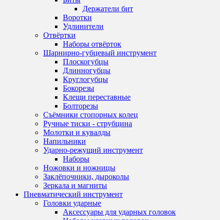
Держатели бит
Воротки
Удлинители
Отвёртки
Наборы отвёрток
Шарнирно-губцевый инструмент
Плоскогубцы
Длинногубцы
Круглогубцы
Бокорезы
Клещи переставные
Болторезы
Съёмники стопорных колец
Ручные тиски - струбцина
Молотки и кувалды
Напильники
Ударно-режущий инструмент
Наборы
Ножовки и ножницы
Заклёпочники, дыроколы
Зеркала и магниты
Пневматический инструмент
Головки ударные
Аксессуары для ударных головок