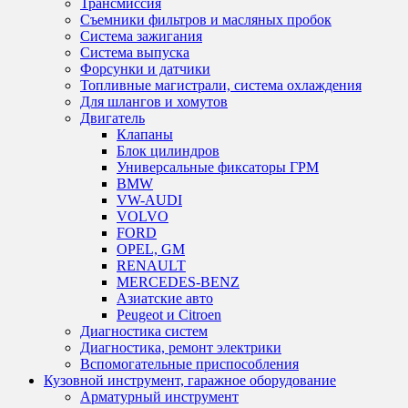
Трансмиссия
Съемники фильтров и масляных пробок
Система зажигания
Система выпуска
Форсунки и датчики
Топливные магистрали, система охлаждения
Для шлангов и хомутов
Двигатель
Клапаны
Блок цилиндров
Универсальные фиксаторы ГРМ
BMW
VW-AUDI
VOLVO
FORD
OPEL, GM
RENAULT
MERCEDES-BENZ
Азиатские авто
Peugeot и Citroen
Диагностика систем
Диагностика, ремонт электрики
Вспомогательные приспособления
Кузовной инструмент, гаражное оборудование
Арматурный инструмент