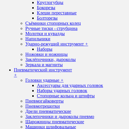
Круглогубцы
Бокорезы
Клещи переставные
Болторезы
Съёмники стопорных колец
Ручные тиски - струбцина
Молотки и кувалды
Напильники
Ударно-режущий инструмент
+
Наборы
Ножовки и ножницы
Заклёпочники, дыроколы
Зеркала и магниты
Пневматический инструмент
+
Головки ударные
+
Аксессуары для ударных головок
Наборы ударных головок
Стопорные кольца и штифты
Пневмогайковерты
Пневмотрещотки
Дрели пневматические
Заклепочники и дыроколы пневмо
Шарожницы пневматические
Машинки шлифовальные