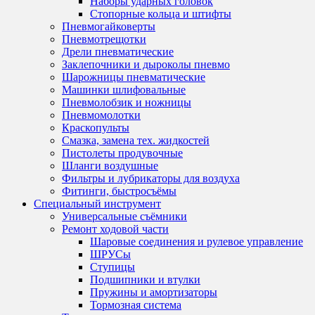
Наборы ударных головок
Стопорные кольца и штифты
Пневмогайковерты
Пневмотрещотки
Дрели пневматические
Заклепочники и дыроколы пневмо
Шарожницы пневматические
Машинки шлифовальные
Пневмолобзик и ножницы
Пневмомолотки
Краскопульты
Смазка, замена тех. жидкостей
Пистолеты продувочные
Шланги воздушные
Фильтры и лубрикаторы для воздуха
Фитинги, быстросъёмы
Специальный инструмент
Универсальные съёмники
Ремонт ходовой части
Шаровые соединения и рулевое управление
ШРУСы
Ступицы
Подшипники и втулки
Пружины и амортизаторы
Тормозная система