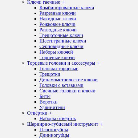
Ключи гаечные
+
Комбинированные ключи
Разрезные ключи
Накидные ключи
Рожковые ключи
Разводные ключи
Трещоточные ключи
Шестигранные ключи
Серповидные ключи
Наборы ключей
Торцевые ключи
Торцевые головки и акссесуары
+
Головки торцевые
Трещотки
Динамометрические ключи
Головки с вставками
Свечные головки и ключи
Биты
Воротки
Удлинители
Отвёртки
+
Наборы отвёрток
Шарнирно-губцевый инструмент
+
Плоскогубцы
Длинногубцы