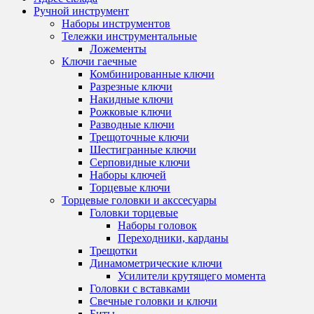
Ручной инструмент
Наборы инструментов
Тележки инструментальные
Ложементы
Ключи гаечные
Комбинированные ключи
Разрезные ключи
Накидные ключи
Рожковые ключи
Разводные ключи
Трещоточные ключи
Шестигранные ключи
Серповидные ключи
Наборы ключей
Торцевые ключи
Торцевые головки и акссесуары
Головки торцевые
Наборы головок
Переходники, карданы
Трещотки
Динамометрические ключи
Усилители крутящего момента
Головки с вставками
Свечные головки и ключи
Биты