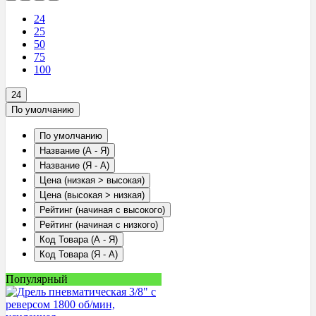
24
25
50
75
100
24
По умолчанию
По умолчанию
Название (А - Я)
Название (Я - А)
Цена (низкая > высокая)
Цена (высокая > низкая)
Рейтинг (начиная с высокого)
Рейтинг (начиная с низкого)
Код Товара (А - Я)
Код Товара (Я - А)
Популярный