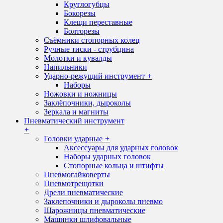
Круглогубцы
Бокорезы
Клещи переставные
Болторезы
Съёмники стопорных колец
Ручные тиски - струбцина
Молотки и кувалды
Напильники
Ударно-режущий инструмент
+
Наборы
Ножовки и ножницы
Заклёпочники, дыроколы
Зеркала и магниты
Пневматический инструмент
+
Головки ударные
+
Аксессуары для ударных головок
Наборы ударных головок
Стопорные кольца и штифты
Пневмогайковерты
Пневмотрещотки
Дрели пневматические
Заклепочники и дыроколы пневмо
Шарожницы пневматические
Машинки шлифовальные