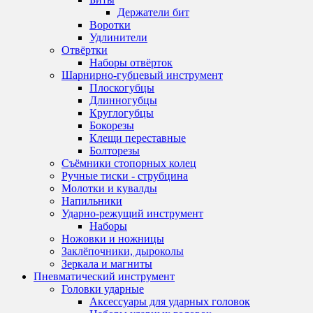
Держатели бит
Воротки
Удлинители
Отвёртки
Наборы отвёрток
Шарнирно-губцевый инструмент
Плоскогубцы
Длинногубцы
Круглогубцы
Бокорезы
Клещи переставные
Болторезы
Съёмники стопорных колец
Ручные тиски - струбцина
Молотки и кувалды
Напильники
Ударно-режущий инструмент
Наборы
Ножовки и ножницы
Заклёпочники, дыроколы
Зеркала и магниты
Пневматический инструмент
Головки ударные
Аксессуары для ударных головок