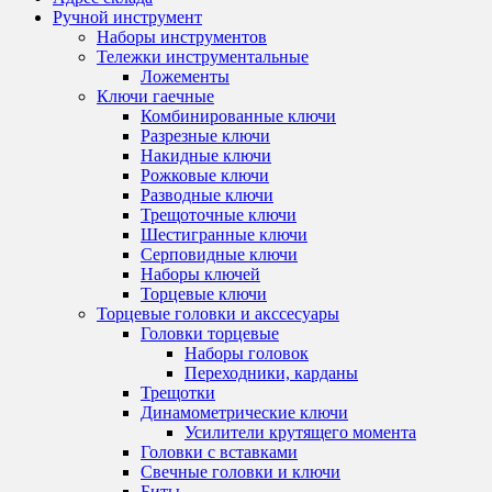
Ручной инструмент
Наборы инструментов
Тележки инструментальные
Ложементы
Ключи гаечные
Комбинированные ключи
Разрезные ключи
Накидные ключи
Рожковые ключи
Разводные ключи
Трещоточные ключи
Шестигранные ключи
Серповидные ключи
Наборы ключей
Торцевые ключи
Торцевые головки и акссесуары
Головки торцевые
Наборы головок
Переходники, карданы
Трещотки
Динамометрические ключи
Усилители крутящего момента
Головки с вставками
Свечные головки и ключи
Биты