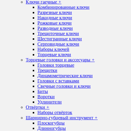
Ключи гаечные
+
Комбинированные ключи
Разрезные ключи
Накидные ключи
Рожковые ключи
Разводные ключи
Трещоточные ключи
Шестигранные ключи
Серповидные ключи
Наборы ключей
Торцевые ключи
Торцевые головки и акссесуары
+
Головки торцевые
Трещотки
Динамометрические ключи
Головки с вставками
Свечные головки и ключи
Биты
Воротки
Удлинители
Отвёртки
+
Наборы отвёрток
Шарнирно-губцевый инструмент
+
Плоскогубцы
Длинногубцы