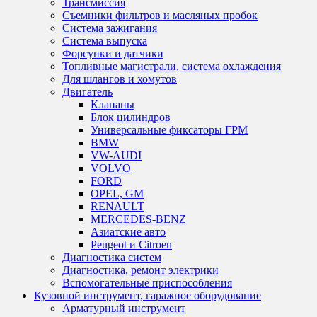
Трансмиссия
Съемники фильтров и масляных пробок
Система зажигания
Система выпуска
Форсунки и датчики
Топливные магистрали, система охлаждения
Для шлангов и хомутов
Двигатель
Клапаны
Блок цилиндров
Универсальные фиксаторы ГРМ
BMW
VW-AUDI
VOLVO
FORD
OPEL, GM
RENAULT
MERCEDES-BENZ
Азиатские авто
Peugeot и Citroen
Диагностика систем
Диагностика, ремонт электрики
Вспомогательные приспособления
Кузовной инструмент, гаражное оборудование
Арматурный инструмент