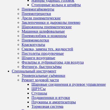
Наборы ударных головок
Стопорные кольца и штифты
Пневмогайковерты
Пневмотрещотки
Дрели пневматические
Заклепочники и дыроколы пневмо
Шарожницы пневматические
Машинки шлифовальные
Пневмолобзик и ножницы
Пневмомолотки
Краскопульты
Смазка, замена тех. жидкостей
Пистолеты продувочные
Шланги воздушные
Фильтры и лубрикаторы для воздуха
Фитинги, быстросъёмы
Специальный инструмент
Универсальные съёмники
Ремонт ходовой части
Шаровые соединения и рулевое управление
ШРУСы
Ступицы
Подшипники и втулки
Пружины и амортизаторы
Тормозная система