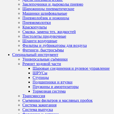
Заклепочники и дыроколы пневмо
Шарожницы пневматические
Машинки шлифовальные
Пневмолобзик и ножницы
Пневмомолотки
Краскопульты
Смазка, замена тех. жидкостей
Пистолеты продувочные
Шланги воздушные
Фильтры и лубрикаторы для воздуха
Фитинги, быстросъёмы
Специальный инструмент
Универсальные съёмники
Ремонт ходовой части
Шаровые соединения и рулевое управление
ШРУСы
Ступицы
Подшипники и втулки
Пружины и амортизаторы
Тормозная система
Трансмиссия
Съемники фильтров и масляных пробок
Система зажигания
Система выпуска