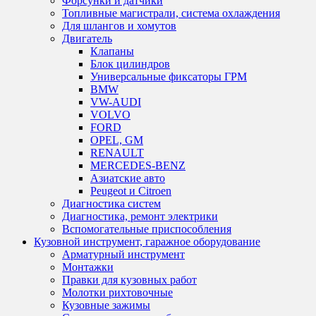
Форсунки и датчики
Топливные магистрали, система охлаждения
Для шлангов и хомутов
Двигатель
Клапаны
Блок цилиндров
Универсальные фиксаторы ГРМ
BMW
VW-AUDI
VOLVO
FORD
OPEL, GM
RENAULT
MERCEDES-BENZ
Азиатские авто
Peugeot и Citroen
Диагностика систем
Диагностика, ремонт электрики
Вспомогательные приспособления
Кузовной инструмент, гаражное оборудование
Арматурный инструмент
Монтажки
Правки для кузовных работ
Молотки рихтовочные
Кузовные зажимы