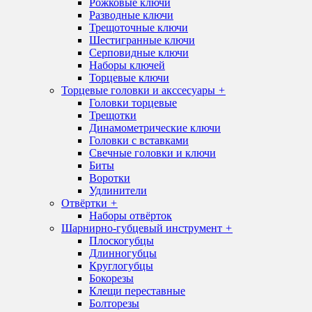
Рожковые ключи
Разводные ключи
Трещоточные ключи
Шестигранные ключи
Серповидные ключи
Наборы ключей
Торцевые ключи
Торцевые головки и акссесуары
+
Головки торцевые
Трещотки
Динамометрические ключи
Головки с вставками
Свечные головки и ключи
Биты
Воротки
Удлинители
Отвёртки
+
Наборы отвёрток
Шарнирно-губцевый инструмент
+
Плоскогубцы
Длинногубцы
Круглогубцы
Бокорезы
Клещи переставные
Болторезы