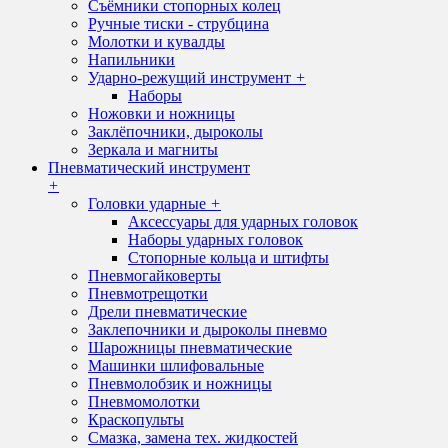
Съёмники стопорных колец
Ручные тиски - струбцина
Молотки и кувалды
Напильники
Ударно-режущий инструмент
+
Наборы
Ножовки и ножницы
Заклёпочники, дыроколы
Зеркала и магниты
Пневматический инструмент
+
Головки ударные
+
Аксессуары для ударных головок
Наборы ударных головок
Стопорные кольца и штифты
Пневмогайковерты
Пневмотрещотки
Дрели пневматические
Заклепочники и дыроколы пневмо
Шарожницы пневматические
Машинки шлифовальные
Пневмолобзик и ножницы
Пневмомолотки
Краскопульты
Смазка, замена тех. жидкостей