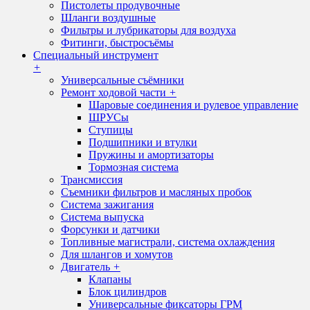
Пистолеты продувочные
Шланги воздушные
Фильтры и лубрикаторы для воздуха
Фитинги, быстросъёмы
Специальный инструмент
+
Универсальные съёмники
Ремонт ходовой части
+
Шаровые соединения и рулевое управление
ШРУСы
Ступицы
Подшипники и втулки
Пружины и амортизаторы
Тормозная система
Трансмиссия
Съемники фильтров и масляных пробок
Система зажигания
Система выпуска
Форсунки и датчики
Топливные магистрали, система охлаждения
Для шлангов и хомутов
Двигатель
+
Клапаны
Блок цилиндров
Универсальные фиксаторы ГРМ