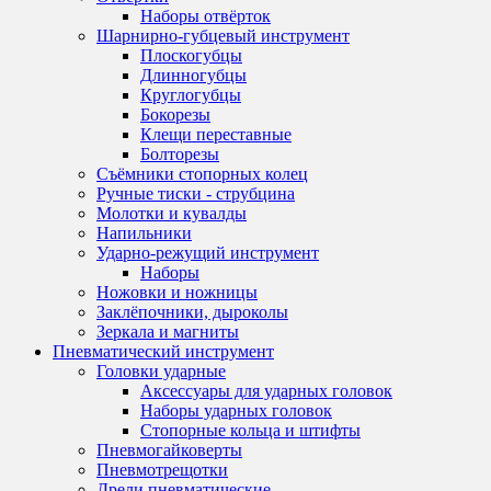
Наборы отвёрток
Шарнирно-губцевый инструмент
Плоскогубцы
Длинногубцы
Круглогубцы
Бокорезы
Клещи переставные
Болторезы
Съёмники стопорных колец
Ручные тиски - струбцина
Молотки и кувалды
Напильники
Ударно-режущий инструмент
Наборы
Ножовки и ножницы
Заклёпочники, дыроколы
Зеркала и магниты
Пневматический инструмент
Головки ударные
Аксессуары для ударных головок
Наборы ударных головок
Стопорные кольца и штифты
Пневмогайковерты
Пневмотрещотки
Дрели пневматические