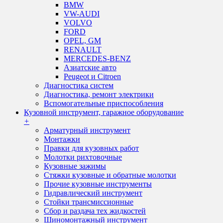
BMW
VW-AUDI
VOLVO
FORD
OPEL, GM
RENAULT
MERCEDES-BENZ
Азиатские авто
Peugeot и Citroen
Диагностика систем
Диагностика, ремонт электрики
Вспомогательные приспособления
Кузовной инструмент, гаражное оборудование
+
Арматурный инструмент
Монтажки
Правки для кузовных работ
Молотки рихтовочные
Кузовные зажимы
Стяжки кузовные и обратные молотки
Прочие кузовные инструменты
Гидравлический инструмент
Стойки трансмиссионные
Сбор и раздача тех жидкостей
Шиномонтажный инструмент