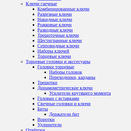
Ключи гаечные
Комбинированные ключи
Разрезные ключи
Накидные ключи
Рожковые ключи
Разводные ключи
Трещоточные ключи
Шестигранные ключи
Серповидные ключи
Наборы ключей
Торцевые ключи
Торцевые головки и акссесуары
Головки торцевые
Наборы головок
Переходники, карданы
Трещотки
Динамометрические ключи
Усилители крутящего момента
Головки с вставками
Свечные головки и ключи
Биты
Держатели бит
Воротки
Удлинители
Отвёртки