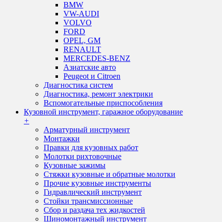
BMW
VW-AUDI
VOLVO
FORD
OPEL, GM
RENAULT
MERCEDES-BENZ
Азиатские авто
Peugeot и Citroen
Диагностика систем
Диагностика, ремонт электрики
Вспомогательные приспособления
Кузовной инструмент, гаражное оборудование
+
Арматурный инструмент
Монтажки
Правки для кузовных работ
Молотки рихтовочные
Кузовные зажимы
Стяжки кузовные и обратные молотки
Прочие кузовные инструменты
Гидравлический инструмент
Стойки трансмиссионные
Сбор и раздача тех жидкостей
Шиномонтажный инструмент