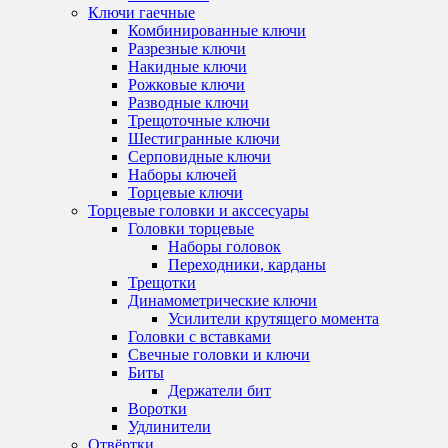
Ключи гаечные
Комбинированные ключи
Разрезные ключи
Накидные ключи
Рожковые ключи
Разводные ключи
Трещоточные ключи
Шестигранные ключи
Серповидные ключи
Наборы ключей
Торцевые ключи
Торцевые головки и акссесуары
Головки торцевые
Наборы головок
Переходники, карданы
Трещотки
Динамометрические ключи
Усилители крутящего момента
Головки с вставками
Свечные головки и ключи
Биты
Держатели бит
Воротки
Удлинители
Отвёртки