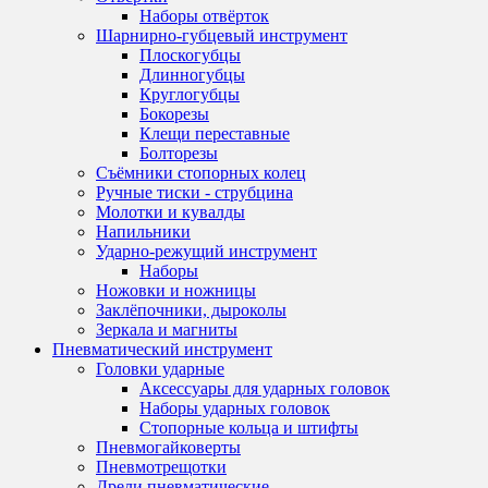
Наборы отвёрток
Шарнирно-губцевый инструмент
Плоскогубцы
Длинногубцы
Круглогубцы
Бокорезы
Клещи переставные
Болторезы
Съёмники стопорных колец
Ручные тиски - струбцина
Молотки и кувалды
Напильники
Ударно-режущий инструмент
Наборы
Ножовки и ножницы
Заклёпочники, дыроколы
Зеркала и магниты
Пневматический инструмент
Головки ударные
Аксессуары для ударных головок
Наборы ударных головок
Стопорные кольца и штифты
Пневмогайковерты
Пневмотрещотки
Дрели пневматические