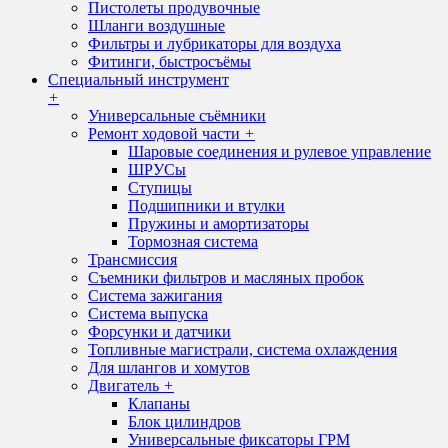
Пистолеты продувочные
Шланги воздушные
Фильтры и лубрикаторы для воздуха
Фитинги, быстросъёмы
Специальный инструмент
+
Универсальные съёмники
Ремонт ходовой части
+
Шаровые соединения и рулевое управление
ШРУСы
Ступицы
Подшипники и втулки
Пружины и амортизаторы
Тормозная система
Трансмиссия
Съемники фильтров и масляных пробок
Система зажигания
Система выпуска
Форсунки и датчики
Топливные магистрали, система охлаждения
Для шлангов и хомутов
Двигатель
+
Клапаны
Блок цилиндров
Универсальные фиксаторы ГРМ