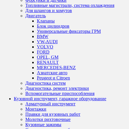
Форсунки и датчики
Топливные магистрали, система охлаждения
Для шлангов и хомутов
Двигатель
Клапаны
Блок цилиндров
Универсальные фиксаторы ГРМ
BMW
VW-AUDI
VOLVO
FORD
OPEL, GM
RENAULT
MERCEDES-BENZ
Азиатские авто
Peugeot и Citroen
Диагностика систем
Диагностика, ремонт электрики
Вспомогательные приспособления
Кузовной инструмент, гаражное оборудование
Арматурный инструмент
Монтажки
Правки для кузовных работ
Молотки рихтовочные
Кузовные зажимы