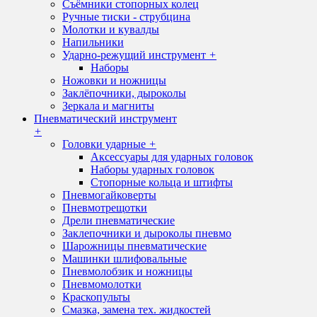
Съёмники стопорных колец
Ручные тиски - струбцина
Молотки и кувалды
Напильники
Ударно-режущий инструмент
+
Наборы
Ножовки и ножницы
Заклёпочники, дыроколы
Зеркала и магниты
Пневматический инструмент
+
Головки ударные
+
Аксессуары для ударных головок
Наборы ударных головок
Стопорные кольца и штифты
Пневмогайковерты
Пневмотрещотки
Дрели пневматические
Заклепочники и дыроколы пневмо
Шарожницы пневматические
Машинки шлифовальные
Пневмолобзик и ножницы
Пневмомолотки
Краскопульты
Смазка, замена тех. жидкостей