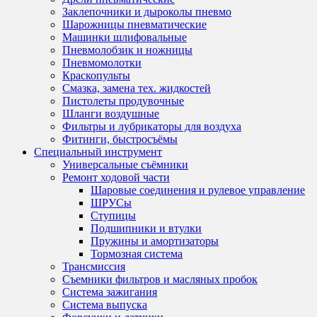
Заклепочники и дыроколы пневмо
Шарожницы пневматические
Машинки шлифовальные
Пневмолобзик и ножницы
Пневмомолотки
Краскопульты
Смазка, замена тех. жидкостей
Пистолеты продувочные
Шланги воздушные
Фильтры и лубрикаторы для воздуха
Фитинги, быстросъёмы
Специальный инструмент
Универсальные съёмники
Ремонт ходовой части
Шаровые соединения и рулевое управление
ШРУСы
Ступицы
Подшипники и втулки
Пружины и амортизаторы
Тормозная система
Трансмиссия
Съемники фильтров и масляных пробок
Система зажигания
Система выпуска