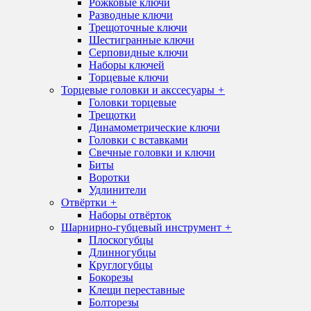
Рожковые ключи
Разводные ключи
Трещоточные ключи
Шестигранные ключи
Серповидные ключи
Наборы ключей
Торцевые ключи
Торцевые головки и акссесуары
+
Головки торцевые
Трещотки
Динамометрические ключи
Головки с вставками
Свечные головки и ключи
Биты
Воротки
Удлинители
Отвёртки
+
Наборы отвёрток
Шарнирно-губцевый инструмент
+
Плоскогубцы
Длинногубцы
Круглогубцы
Бокорезы
Клещи переставные
Болторезы