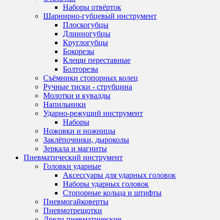
Наборы отвёрток
Шарнирно-губцевый инструмент
Плоскогубцы
Длинногубцы
Круглогубцы
Бокорезы
Клещи переставные
Болторезы
Съёмники стопорных колец
Ручные тиски - струбцина
Молотки и кувалды
Напильники
Ударно-режущий инструмент
Наборы
Ножовки и ножницы
Заклёпочники, дыроколы
Зеркала и магниты
Пневматический инструмент
Головки ударные
Аксессуары для ударных головок
Наборы ударных головок
Стопорные кольца и штифты
Пневмогайковерты
Пневмотрещотки
Дрели пневматические