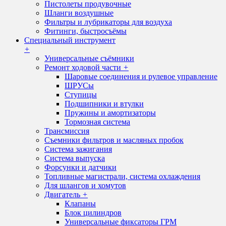
Пистолеты продувочные
Шланги воздушные
Фильтры и лубрикаторы для воздуха
Фитинги, быстросъёмы
Специальный инструмент
+
Универсальные съёмники
Ремонт ходовой части
+
Шаровые соединения и рулевое управление
ШРУСы
Ступицы
Подшипники и втулки
Пружины и амортизаторы
Тормозная система
Трансмиссия
Съемники фильтров и масляных пробок
Система зажигания
Система выпуска
Форсунки и датчики
Топливные магистрали, система охлаждения
Для шлангов и хомутов
Двигатель
+
Клапаны
Блок цилиндров
Универсальные фиксаторы ГРМ