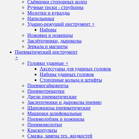
Съёмники стопорных колец
Ручные тиски - струбцина
Молотки и кувалды
Напильники
Ударно-режущий инструмент
+
Наборы
Ножовки и ножницы
Заклёпочники, дыроколы
Зеркала и магниты
Пневматический инструмент
+
Головки ударные
+
Аксессуары для ударных головок
Наборы ударных головок
Стопорные кольца и штифты
Пневмогайковерты
Пневмотрещотки
Дрели пневматические
Заклепочники и дыроколы пневмо
Шарожницы пневматические
Машинки шлифовальные
Пневмолобзик и ножницы
Пневмомолотки
Краскопульты
Смазка, замена тех. жидкостей