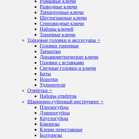
Рожковые ключи
Разводные ключи
Трещоточные ключи
Шестигранные ключи
Серповидные ключи
Наборы ключей
Торцевые ключи
Торцевые головки и акссесуары
+
Головки торцевые
Трещотки
Динамометрические ключи
Головки с вставками
Свечные головки и ключи
Биты
Воротки
Удлинители
Отвёртки
+
Наборы отвёрток
Шарнирно-губцевый инструмент
+
Плоскогубцы
Длинногубцы
Круглогубцы
Бокорезы
Клещи переставные
Болторезы