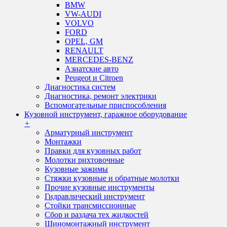
BMW
VW-AUDI
VOLVO
FORD
OPEL, GM
RENAULT
MERCEDES-BENZ
Азиатские авто
Peugeot и Citroen
Диагностика систем
Диагностика, ремонт электрики
Вспомогательные приспособления
Кузовной инструмент, гаражное оборудование
+
Арматурный инструмент
Монтажки
Правки для кузовных работ
Молотки рихтовочные
Кузовные зажимы
Стяжки кузовные и обратные молотки
Прочие кузовные инструменты
Гидравлический инструмент
Стойки трансмиссионные
Сбор и раздача тех жидкостей
Шиномонтажный инструмент