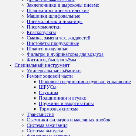
Заклепочники и дыроколы пневмо
Шарожницы пневматические
Машинки шлифовальные
Пневмолобзик и ножницы
Пневмомолотки
Краскопульты
Смазка, замена тех. жидкостей
Пистолеты продувочные
Шланги воздушные
Фильтры и лубрикаторы для воздуха
Фитинги, быстросъёмы
Специальный инструмент
Универсальные съёмники
Ремонт ходовой части
Шаровые соединения и рулевое управление
ШРУСы
Ступицы
Подшипники и втулки
Пружины и амортизаторы
Тормозная система
Трансмиссия
Съемники фильтров и масляных пробок
Система зажигания
Система выпуска