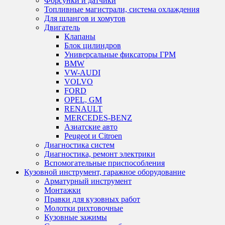
Форсунки и датчики
Топливные магистрали, система охлаждения
Для шлангов и хомутов
Двигатель
Клапаны
Блок цилиндров
Универсальные фиксаторы ГРМ
BMW
VW-AUDI
VOLVO
FORD
OPEL, GM
RENAULT
MERCEDES-BENZ
Азиатские авто
Peugeot и Citroen
Диагностика систем
Диагностика, ремонт электрики
Вспомогательные приспособления
Кузовной инструмент, гаражное оборудование
Арматурный инструмент
Монтажки
Правки для кузовных работ
Молотки рихтовочные
Кузовные зажимы