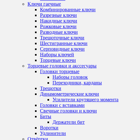
Ключи гаечные
Комбинированные ключи
Разрезные ключи
Накидные ключи
Рожковые ключи
Разводные ключи
Трещоточные ключи
Шестигранные ключи
Серповидные ключи
Наборы ключей
Торцевые ключи
Торцевые головки и акссесуары
Головки торцевые
Наборы головок
Переходники, карданы
Трещотки
Динамометрические ключи
Усилители крутящего момента
Головки с вставками
Свечные головки и ключи
Биты
Держатели бит
Воротки
Удлинители
Отвёртки