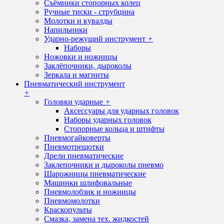
Съёмники стопорных колец
Ручные тиски - струбцина
Молотки и кувалды
Напильники
Ударно-режущий инструмент
+
Наборы
Ножовки и ножницы
Заклёпочники, дыроколы
Зеркала и магниты
Пневматический инструмент
+
Головки ударные
+
Аксессуары для ударных головок
Наборы ударных головок
Стопорные кольца и штифты
Пневмогайковерты
Пневмотрещотки
Дрели пневматические
Заклепочники и дыроколы пневмо
Шарожницы пневматические
Машинки шлифовальные
Пневмолобзик и ножницы
Пневмомолотки
Краскопульты
Смазка, замена тех. жидкостей