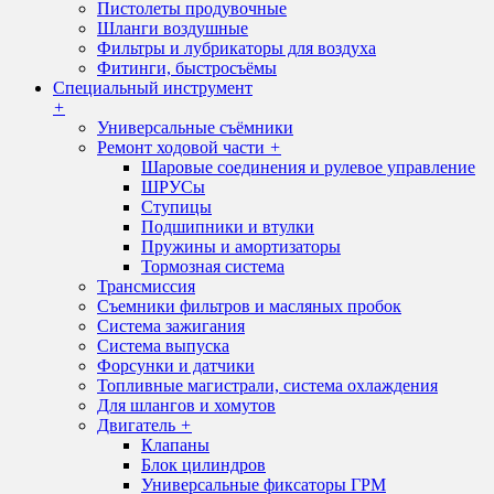
Пистолеты продувочные
Шланги воздушные
Фильтры и лубрикаторы для воздуха
Фитинги, быстросъёмы
Специальный инструмент
+
Универсальные съёмники
Ремонт ходовой части
+
Шаровые соединения и рулевое управление
ШРУСы
Ступицы
Подшипники и втулки
Пружины и амортизаторы
Тормозная система
Трансмиссия
Съемники фильтров и масляных пробок
Система зажигания
Система выпуска
Форсунки и датчики
Топливные магистрали, система охлаждения
Для шлангов и хомутов
Двигатель
+
Клапаны
Блок цилиндров
Универсальные фиксаторы ГРМ