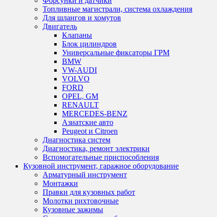
Форсунки и датчики
Топливные магистрали, система охлаждения
Для шлангов и хомутов
Двигатель
Клапаны
Блок цилиндров
Универсальные фиксаторы ГРМ
BMW
VW-AUDI
VOLVO
FORD
OPEL, GM
RENAULT
MERCEDES-BENZ
Азиатские авто
Peugeot и Citroen
Диагностика систем
Диагностика, ремонт электрики
Вспомогательные приспособления
Кузовной инструмент, гаражное оборудование
Арматурный инструмент
Монтажки
Правки для кузовных работ
Молотки рихтовочные
Кузовные зажимы