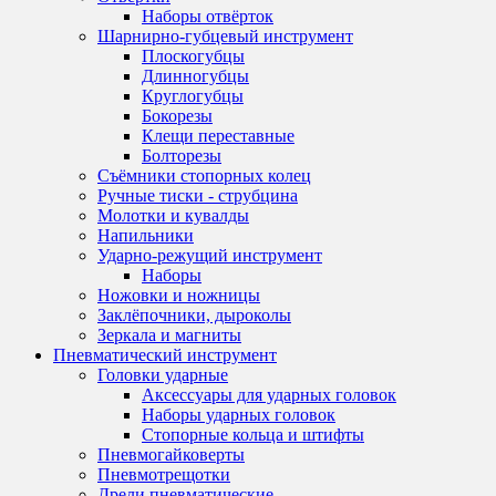
Наборы отвёрток
Шарнирно-губцевый инструмент
Плоскогубцы
Длинногубцы
Круглогубцы
Бокорезы
Клещи переставные
Болторезы
Съёмники стопорных колец
Ручные тиски - струбцина
Молотки и кувалды
Напильники
Ударно-режущий инструмент
Наборы
Ножовки и ножницы
Заклёпочники, дыроколы
Зеркала и магниты
Пневматический инструмент
Головки ударные
Аксессуары для ударных головок
Наборы ударных головок
Стопорные кольца и штифты
Пневмогайковерты
Пневмотрещотки
Дрели пневматические