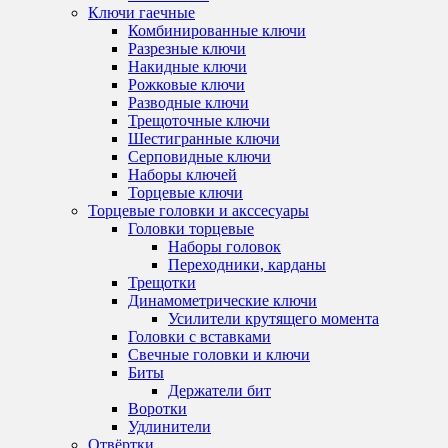
Ключи гаечные
Комбинированные ключи
Разрезные ключи
Накидные ключи
Рожковые ключи
Разводные ключи
Трещоточные ключи
Шестигранные ключи
Серповидные ключи
Наборы ключей
Торцевые ключи
Торцевые головки и акссесуары
Головки торцевые
Наборы головок
Переходники, карданы
Трещотки
Динамометрические ключи
Усилители крутящего момента
Головки с вставками
Свечные головки и ключи
Биты
Держатели бит
Воротки
Удлинители
Отвёртки