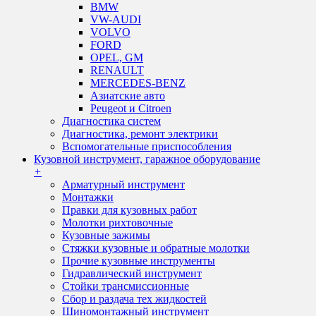
BMW
VW-AUDI
VOLVO
FORD
OPEL, GM
RENAULT
MERCEDES-BENZ
Азиатские авто
Peugeot и Citroen
Диагностика систем
Диагностика, ремонт электрики
Вспомогательные приспособления
Кузовной инструмент, гаражное оборудование
+
Арматурный инструмент
Монтажки
Правки для кузовных работ
Молотки рихтовочные
Кузовные зажимы
Стяжки кузовные и обратные молотки
Прочие кузовные инструменты
Гидравлический инструмент
Стойки трансмиссионные
Сбор и раздача тех жидкостей
Шиномонтажный инструмент