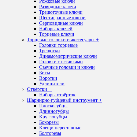
Рожковые ключи
Разводные ключи
Трещоточные ключи
Шестигранные ключи
Серповидные ключи
Наборы ключей
Торцевые ключи
Торцевые головки и акссесуары
+
Головки торцевые
Трещотки
Динамометрические ключи
Головки с вставками
Свечные головки и ключи
Биты
Воротки
Удлинители
Отвёртки
+
Наборы отвёрток
Шарнирно-губцевый инструмент
+
Плоскогубцы
Длинногубцы
Круглогубцы
Бокорезы
Клещи переставные
Болторезы