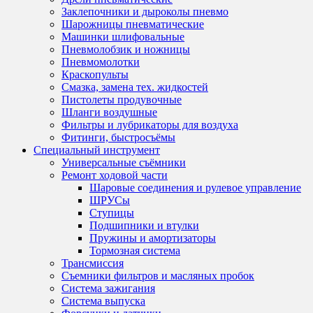
Заклепочники и дыроколы пневмо
Шарожницы пневматические
Машинки шлифовальные
Пневмолобзик и ножницы
Пневмомолотки
Краскопульты
Смазка, замена тех. жидкостей
Пистолеты продувочные
Шланги воздушные
Фильтры и лубрикаторы для воздуха
Фитинги, быстросъёмы
Специальный инструмент
Универсальные съёмники
Ремонт ходовой части
Шаровые соединения и рулевое управление
ШРУСы
Ступицы
Подшипники и втулки
Пружины и амортизаторы
Тормозная система
Трансмиссия
Съемники фильтров и масляных пробок
Система зажигания
Система выпуска