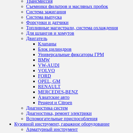
Трансмиссия
Съемники фильтров и масляных пробок
Система зажигания
Система выпуска
Форсунки и датчики
Топливные магистрали, система охлаждения
Для шлангов и хомутов
Двигатель
Клапаны
Блок цилиндров
Универсальные фиксаторы ГРМ
BMW
VW-AUDI
VOLVO
FORD
OPEL, GM
RENAULT
MERCEDES-BENZ
Азиатские авто
Peugeot и Citroen
Диагностика систем
Диагностика, ремонт электрики
Вспомогательные приспособления
Кузовной инструмент, гаражное оборудование
Арматурный инструмент