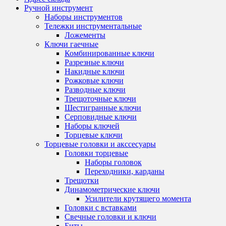
Ручной инструмент
Наборы инструментов
Тележки инструментальные
Ложементы
Ключи гаечные
Комбинированные ключи
Разрезные ключи
Накидные ключи
Рожковые ключи
Разводные ключи
Трещоточные ключи
Шестигранные ключи
Серповидные ключи
Наборы ключей
Торцевые ключи
Торцевые головки и акссесуары
Головки торцевые
Наборы головок
Переходники, карданы
Трещотки
Динамометрические ключи
Усилители крутящего момента
Головки с вставками
Свечные головки и ключи
Биты