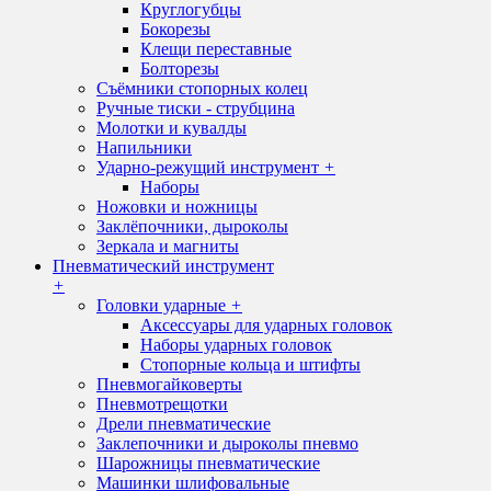
Круглогубцы
Бокорезы
Клещи переставные
Болторезы
Съёмники стопорных колец
Ручные тиски - струбцина
Молотки и кувалды
Напильники
Ударно-режущий инструмент
+
Наборы
Ножовки и ножницы
Заклёпочники, дыроколы
Зеркала и магниты
Пневматический инструмент
+
Головки ударные
+
Аксессуары для ударных головок
Наборы ударных головок
Стопорные кольца и штифты
Пневмогайковерты
Пневмотрещотки
Дрели пневматические
Заклепочники и дыроколы пневмо
Шарожницы пневматические
Машинки шлифовальные