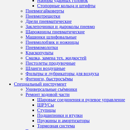
Наборы ударных головок
Стопорные кольца и штифты
Пневмогайковерты
Пневмотрещотки
Дрели пневматические
Заклепочники и дыроколы пневмо
Шарожницы пневматические
Машинки шлифовальные
Пневмолобзик и ножницы
Пневмомолотки
Краскопульты
Смазка, замена тех. жидкостей
Пистолеты продувочные
Шланги воздушные
Фильтры и лубрикаторы для воздуха
Фитинги, быстросъёмы
Специальный инструмент
Универсальные съёмники
Ремонт ходовой части
Шаровые соединения и рулевое управление
ШРУСы
Ступицы
Подшипники и втулки
Пружины и амортизаторы
Тормозная система