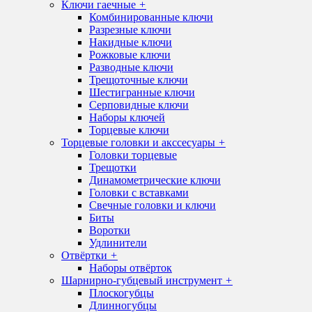
Ключи гаечные
+
Комбинированные ключи
Разрезные ключи
Накидные ключи
Рожковые ключи
Разводные ключи
Трещоточные ключи
Шестигранные ключи
Серповидные ключи
Наборы ключей
Торцевые ключи
Торцевые головки и акссесуары
+
Головки торцевые
Трещотки
Динамометрические ключи
Головки с вставками
Свечные головки и ключи
Биты
Воротки
Удлинители
Отвёртки
+
Наборы отвёрток
Шарнирно-губцевый инструмент
+
Плоскогубцы
Длинногубцы