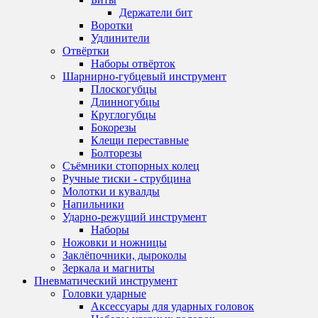
Держатели бит
Воротки
Удлинители
Отвёртки
Наборы отвёрток
Шарнирно-губцевый инструмент
Плоскогубцы
Длинногубцы
Круглогубцы
Бокорезы
Клещи переставные
Болторезы
Съёмники стопорных колец
Ручные тиски - струбцина
Молотки и кувалды
Напильники
Ударно-режущий инструмент
Наборы
Ножовки и ножницы
Заклёпочники, дыроколы
Зеркала и магниты
Пневматический инструмент
Головки ударные
Аксессуары для ударных головок