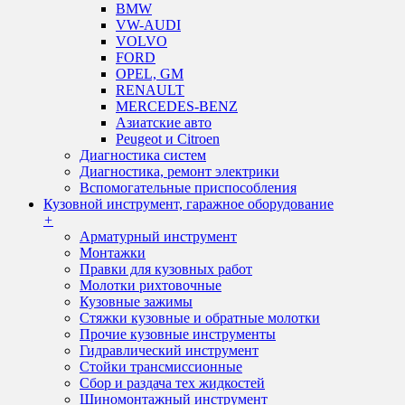
BMW
VW-AUDI
VOLVO
FORD
OPEL, GM
RENAULT
MERCEDES-BENZ
Азиатские авто
Peugeot и Citroen
Диагностика систем
Диагностика, ремонт электрики
Вспомогательные приспособления
Кузовной инструмент, гаражное оборудование
+
Арматурный инструмент
Монтажки
Правки для кузовных работ
Молотки рихтовочные
Кузовные зажимы
Стяжки кузовные и обратные молотки
Прочие кузовные инструменты
Гидравлический инструмент
Стойки трансмиссионные
Сбор и раздача тех жидкостей
Шиномонтажный инструмент