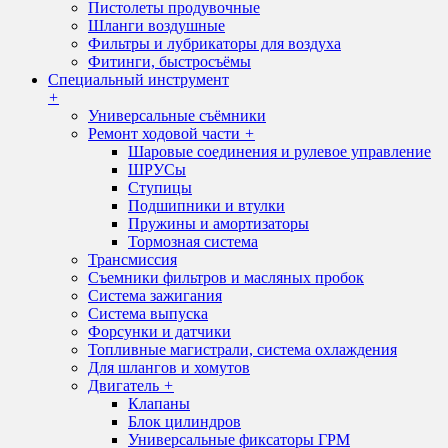
Пистолеты продувочные
Шланги воздушные
Фильтры и лубрикаторы для воздуха
Фитинги, быстросъёмы
Специальный инструмент
+
Универсальные съёмники
Ремонт ходовой части
+
Шаровые соединения и рулевое управление
ШРУСы
Ступицы
Подшипники и втулки
Пружины и амортизаторы
Тормозная система
Трансмиссия
Съемники фильтров и масляных пробок
Система зажигания
Система выпуска
Форсунки и датчики
Топливные магистрали, система охлаждения
Для шлангов и хомутов
Двигатель
+
Клапаны
Блок цилиндров
Универсальные фиксаторы ГРМ