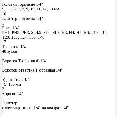
Головки торцевые 1/4"
5, 5.5, 6, 7, 8, 9, 10, 11, 12, 13 мм
10
Адаптер под биты 1/4"
1
Биты 1/4"
PH1, PH2, PH3, SL4.5, SL6, SL8, H3, H4, H5, H6, T10, T15,
T20, T25, T27, T30, T40
17
Трещотка 1/4"
48 зубов
1
Вороток Т-образный 1/4"
1
Вороток-отвертка Т-образная 1/4"
1
Удлинитель 1/4"
75, 150 мм
2
Кардан 1/4"
1
Адаптер
с шестигранника 1/4" на квадрат 1/4"
1