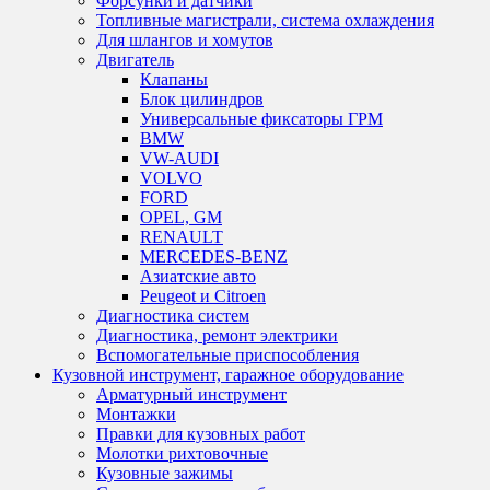
Форсунки и датчики
Топливные магистрали, система охлаждения
Для шлангов и хомутов
Двигатель
Клапаны
Блок цилиндров
Универсальные фиксаторы ГРМ
BMW
VW-AUDI
VOLVO
FORD
OPEL, GM
RENAULT
MERCEDES-BENZ
Азиатские авто
Peugeot и Citroen
Диагностика систем
Диагностика, ремонт электрики
Вспомогательные приспособления
Кузовной инструмент, гаражное оборудование
Арматурный инструмент
Монтажки
Правки для кузовных работ
Молотки рихтовочные
Кузовные зажимы