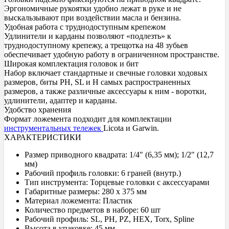
Эргономичные рукоятки удобно лежат в руке и не
выскальзывают при воздействии масла и бензина.
Удобная работа с труднодоступным крепежом
Удлинители и карданы позволяют «подлезть» к
труднодоступному крепежу, а трещотка на 48 зубьев
обеспечивает удобную работу в ограниченном пространстве.
Широкая комплектация головок и бит
Набор включает стандартные и свечные головки ходовых
размеров, биты PH, SL и H самых распространенных
размеров, а также различные аксессуары к ним - воротки,
удлинители, адаптер и карданы.
Удобство хранения
Формат ложемента подходит для комплектации
инструментальных тележек
Licota и Garwin.
ХАРАКТЕРИСТИКИ
Размер приводного квадрата: 1/4" (6,35 мм); 1/2" (12,7
мм)
Рабочий профиль головки: 6 граней (внутр.)
Тип инструмента: Торцевые головки с аксессуарами
Габаритные размеры: 280 х 375 мм
Материал ложемента: Пластик
Количество предметов в наборе: 60 шт
Рабочий профиль: SL, PH, PZ, HEX, Torx, Spline
Высота в упаковке: 45 мм