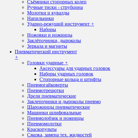
Съёмники стопорных колец
Ручные тиски - струбцина
Молотки и кувалды
Напильники
Ударно-режущий инструмент
+
Наборы
Ножовки и ножницы
Заклёпочники, дыроколы
Зеркала и магниты
Пневматический инструмент
+
Головки ударные
+
Аксессуары для ударных головок
Наборы ударных головок
Стопорные кольца и штифты
Пневмогайковерты
Пневмотрещотки
Дрели пневматические
Заклепочники и дыроколы пневмо
Шарожницы пневматические
Машинки шлифовальные
Пневмолобзик и ножницы
Пневмомолотки
Краскопульты
Смазка, замена тех. жидкостей