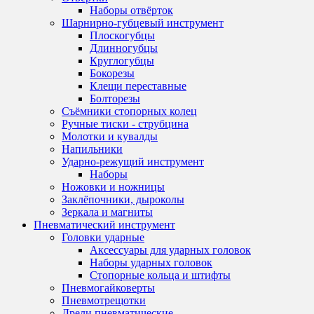
Наборы отвёрток
Шарнирно-губцевый инструмент
Плоскогубцы
Длинногубцы
Круглогубцы
Бокорезы
Клещи переставные
Болторезы
Съёмники стопорных колец
Ручные тиски - струбцина
Молотки и кувалды
Напильники
Ударно-режущий инструмент
Наборы
Ножовки и ножницы
Заклёпочники, дыроколы
Зеркала и магниты
Пневматический инструмент
Головки ударные
Аксессуары для ударных головок
Наборы ударных головок
Стопорные кольца и штифты
Пневмогайковерты
Пневмотрещотки
Дрели пневматические