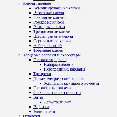
Ключи гаечные
Комбинированные ключи
Разрезные ключи
Накидные ключи
Рожковые ключи
Разводные ключи
Трещоточные ключи
Шестигранные ключи
Серповидные ключи
Наборы ключей
Торцевые ключи
Торцевые головки и акссесуары
Головки торцевые
Наборы головок
Переходники, карданы
Трещотки
Динамометрические ключи
Усилители крутящего момента
Головки с вставками
Свечные головки и ключи
Биты
Держатели бит
Воротки
Удлинители
Отвёртки