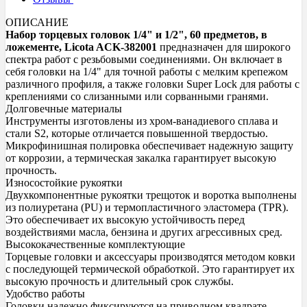
ОПИСАНИЕ
Набор торцевых головок 1/4" и 1/2", 60 предметов, в
ложементе, Licota ACK-382001
предназначен для широкого
спектра работ с резьбовыми соединениями. Он включает в
себя головки на 1/4" для точной работы с мелким крепежом
различного профиля, а также головки Super Lock для работы с
креплениями со слизанными или сорванными гранями.
Долговечные материалы
Инструменты изготовлены из хром-ванадиевого сплава и
стали S2, которые отличается повышенной твердостью.
Микрофинишная полировка обеспечивает надежную защиту
от коррозии, а термическая закалка гарантирует высокую
прочность.
Износостойкие рукоятки
Двухкомпонентные рукоятки трещоток и воротка выполнены
из полиуретана (PU) и термопластичного эластомера (TPR).
Это обеспечивает их высокую устойчивость перед
воздействиями масла, бензина и других агрессивных сред.
Высококачественные комплектующие
Торцевые головки и аксессуары производятся методом ковки
с последующей термической обработкой. Это гарантирует их
высокую прочность и длительный срок службы.
Удобство работы
Головки надежно фиксируются на приводном квадрате.