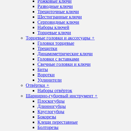
Рожковые ключи
Разводные ключи
Трещоточные ключи
Шестигранные ключи
Серповидные ключи
Наборы ключей
Торцевые ключи
Торцевые головки и акссесуары
+
Головки торцевые
Трещотки
Динамометрические ключи
Головки с вставками
Свечные головки и ключи
Биты
Воротки
Удлинители
Отвёртки
+
Наборы отвёрток
Шарнирно-губцевый инструмент
+
Плоскогубцы
Длинногубцы
Круглогубцы
Бокорезы
Клещи переставные
Болторезы