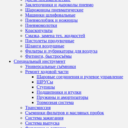
Заклепочники и дыроколы пневмо
Шарожницы пневматические
Машинки шлифовальные
Пневмолобзик и ножницы
Пневмомолотки
Краскопульты
Смазка, замена тех. жидкостей
Пистолеты продувочные
Шланги воздушные
Фильтры и лубрикаторы для воздуха
Фитинги, быстросъёмы
Специальный инструмент
Универсальные съёмники
Ремонт ходовой части
Шаровые соединения и рулевое управление
ШРУСы
Ступицы
Подшипники и втулки
Пружины и амортизаторы
Тормозная система
Трансмиссия
Съемники фильтров и масляных пробок
Система зажигания
Система выпуска