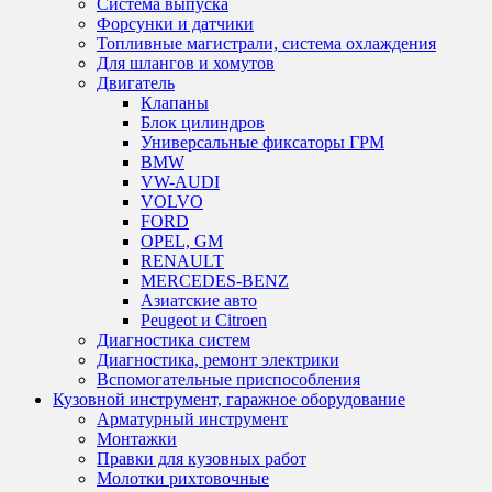
Система выпуска
Форсунки и датчики
Топливные магистрали, система охлаждения
Для шлангов и хомутов
Двигатель
Клапаны
Блок цилиндров
Универсальные фиксаторы ГРМ
BMW
VW-AUDI
VOLVO
FORD
OPEL, GM
RENAULT
MERCEDES-BENZ
Азиатские авто
Peugeot и Citroen
Диагностика систем
Диагностика, ремонт электрики
Вспомогательные приспособления
Кузовной инструмент, гаражное оборудование
Арматурный инструмент
Монтажки
Правки для кузовных работ
Молотки рихтовочные