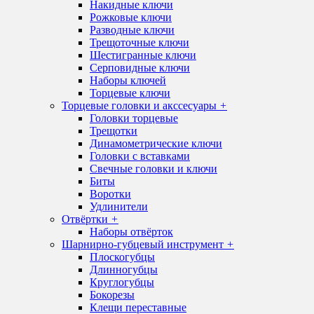
Накидные ключи
Рожковые ключи
Разводные ключи
Трещоточные ключи
Шестигранные ключи
Серповидные ключи
Наборы ключей
Торцевые ключи
Торцевые головки и акссесуары
+
Головки торцевые
Трещотки
Динамометрические ключи
Головки с вставками
Свечные головки и ключи
Биты
Воротки
Удлинители
Отвёртки
+
Наборы отвёрток
Шарнирно-губцевый инструмент
+
Плоскогубцы
Длинногубцы
Круглогубцы
Бокорезы
Клещи переставные