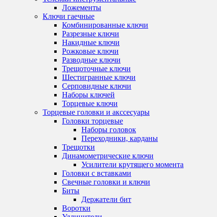
Ложементы
Ключи гаечные
Комбинированные ключи
Разрезные ключи
Накидные ключи
Рожковые ключи
Разводные ключи
Трещоточные ключи
Шестигранные ключи
Серповидные ключи
Наборы ключей
Торцевые ключи
Торцевые головки и акссесуары
Головки торцевые
Наборы головок
Переходники, карданы
Трещотки
Динамометрические ключи
Усилители крутящего момента
Головки с вставками
Свечные головки и ключи
Биты
Держатели бит
Воротки
Удлинители