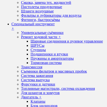
Смазка, замена тех. жидкостей
Пистолеты продувочные
Шланги воздушные
Фильтры и лубрикаторы для воздуха
Фитинги, быстросъёмы
Специальный инструмент
+
Универсальные съёмники
Ремонт ходовой части
+
Шаровые соединения и рулевое управление
ШРУСы
Ступицы
Подшипники и втулки
Пружины и амортизаторы
Тормозная система
Трансмиссия
Съемники фильтров и масляных пробок
Система зажигания
Система выпуска
Форсунки и датчики
Топливные магистрали, система охлаждения
Для шлангов и хомутов
Двигатель
+
Клапаны
Блок цилиндров