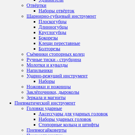
Отвёртки
Наборы отвёрток
Шарнирно-губцевый инструмент
Плоскогубцы
Длинногубцы
Круглогубцы
Бокорезы
Клещи переставные
Болторезы
Съёмники стопорных колец
Ручные тиски - струбцина
Молотки и кувалды
Напильники
Ударно-режущий инструмент
Наборы
Ножовки и ножницы
Заклёпочники, дыроколы
Зеркала и магниты
Пневматический инструмент
Головки ударные
Аксессуары для ударных головок
Наборы ударных головок
Стопорные кольца и штифты
Пневмогайковерты