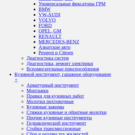
Универсальные фиксаторы ГРМ
BMW
VW-AUDI
VOLVO
FORD
OPEL, GM
RENAULT
MERCEDES-BENZ
Азиатские авто
Peugeot и Citroen
Диагностика систем
Диагностика, ремонт электрики
Вспомогательные приспособления
Кузовной инструмент, гаражное оборудование
+
Арматурный инструмент
Монтажки
Правки для кузовных работ
Молотки рихтовочные
Кузовные зажимы
Стяжки кузовные и обратные молотки
Прочие кузовные инструменты
Гидравлический инструмент
Стойки трансмиссионные
Сбор и раздача тех жидкостей