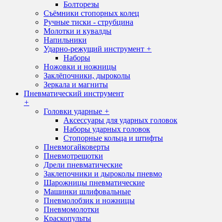
Болторезы
Съёмники стопорных колец
Ручные тиски - струбцина
Молотки и кувалды
Напильники
Ударно-режущий инструмент
+
Наборы
Ножовки и ножницы
Заклёпочники, дыроколы
Зеркала и магниты
Пневматический инструмент
+
Головки ударные
+
Аксессуары для ударных головок
Наборы ударных головок
Стопорные кольца и штифты
Пневмогайковерты
Пневмотрещотки
Дрели пневматические
Заклепочники и дыроколы пневмо
Шарожницы пневматические
Машинки шлифовальные
Пневмолобзик и ножницы
Пневмомолотки
Краскопульты