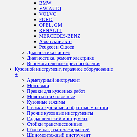
BMW
VW-AUDI
VOLVO
FORD
OPEL, GM
RENAULT
MERCEDES-BENZ
Азиатские авто
Peugeot и Citroen
Диагностика систем
Диагностика, ремонт электрики
Вспомогательные приспособления
Кузовной инструмент, гаражное оборудование
+
Арматурный инструмент
Монтажки
Правки для кузовных работ
Молотки рихтовочные
Кузовные зажимы
Стяжки кузовные и обратные молотки
Прочие кузовные инструменты
Гидравлический инструмент
Стойки трансмиссионные
Сбор и раздача тех жидкостей
Шиномонтажный инструмент