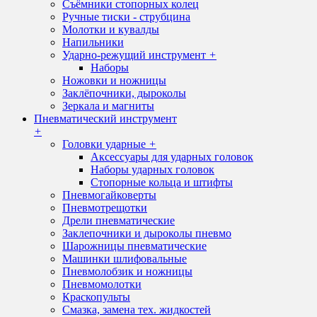
Съёмники стопорных колец
Ручные тиски - струбцина
Молотки и кувалды
Напильники
Ударно-режущий инструмент
+
Наборы
Ножовки и ножницы
Заклёпочники, дыроколы
Зеркала и магниты
Пневматический инструмент
+
Головки ударные
+
Аксессуары для ударных головок
Наборы ударных головок
Стопорные кольца и штифты
Пневмогайковерты
Пневмотрещотки
Дрели пневматические
Заклепочники и дыроколы пневмо
Шарожницы пневматические
Машинки шлифовальные
Пневмолобзик и ножницы
Пневмомолотки
Краскопульты
Смазка, замена тех. жидкостей