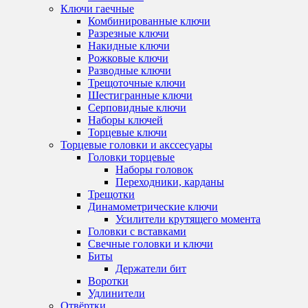
Ключи гаечные
Комбинированные ключи
Разрезные ключи
Накидные ключи
Рожковые ключи
Разводные ключи
Трещоточные ключи
Шестигранные ключи
Серповидные ключи
Наборы ключей
Торцевые ключи
Торцевые головки и акссесуары
Головки торцевые
Наборы головок
Переходники, карданы
Трещотки
Динамометрические ключи
Усилители крутящего момента
Головки с вставками
Свечные головки и ключи
Биты
Держатели бит
Воротки
Удлинители
Отвёртки