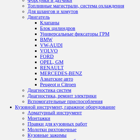
Форсунки и датчики
Топливные магистрали, система охлаждения
Для шлангов и хомутов
Двигатель
Клапаны
Блок цилиндров
Универсальные фиксаторы ГРМ
BMW
VW-AUDI
VOLVO
FORD
OPEL, GM
RENAULT
MERCEDES-BENZ
Азиатские авто
Peugeot и Citroen
Диагностика систем
Диагностика, ремонт электрики
Вспомогательные приспособления
Кузовной инструмент, гаражное оборудование
Арматурный инструмент
Монтажки
Правки для кузовных работ
Молотки рихтовочные
Кузовные зажимы