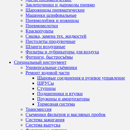
Заклепочники и дыроколы пневмо
Шарожницы пневматические
Машинки шлифовальные
Пневмолобзик и ножницы
Пневмомолотки
Краскопульты
Смазка, замена тех. жидкостей
Пистолеты продувочные
Шланги воздушные
Фильтры и лубрикаторы для воздуха
Фитинги, быстросъёмы
Специальный инструмент
Универсальные съёмники
Ремонт ходовой части
Шаровые соединения и рулевое управление
ШРУСы
Ступицы
Подшипники и втулки
Пружины и амортизаторы
Тормозная система
Трансмиссия
Съемники фильтров и масляных пробок
Система зажигания
Система выпуска