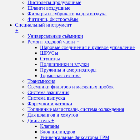
Пистолеты продувочные
Шланги воздушные
Фильтры и лубрикаторы для воздуха
Фитинги, быстросъёмы
Специальный инструмент
+
Универсальные съёмники
Ремонт ходовой части
+
Шаровые соединения и рулевое управление
ШРУСы
Ступицы
Подшипники и втулки
Пружины и амортизаторы
Тормозная система
Трансмиссия
Съемники фильтров и масляных пробок
Система зажигания
Система выпуска
Форсунки и датчики
Топливные магистрали, система охлаждения
Для шлангов и хомутов
Двигатель
+
Клапаны
Блок цилиндров
Универсальные фиксаторы ГРМ