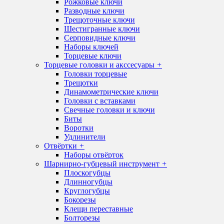
Рожковые ключи
Разводные ключи
Трещоточные ключи
Шестигранные ключи
Серповидные ключи
Наборы ключей
Торцевые ключи
Торцевые головки и акссесуары
+
Головки торцевые
Трещотки
Динамометрические ключи
Головки с вставками
Свечные головки и ключи
Биты
Воротки
Удлинители
Отвёртки
+
Наборы отвёрток
Шарнирно-губцевый инструмент
+
Плоскогубцы
Длинногубцы
Круглогубцы
Бокорезы
Клещи переставные
Болторезы