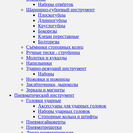
Наборы отвёрток
Шарнирно-губцевый инструмент
Плоскогубцы
Длинногубцы
Круглогубцы
Бокорезы
Клещи переставные
Болторезы
Съёмники стопорных колец
Ручные тиски - струбцина
Молотки и кувалды
Напильники
Ударно-режущий инструмент
Наборы
Ножовки и ножницы
Заклёпочники, дыроколы
Зеркала и магниты
Пневматический инструмент
Головки ударные
Аксессуары для ударных головок
Наборы ударных головок
Стопорные кольца и штифты
Пневмогайковерты
Пневмотрещотки
Дрели пневматические